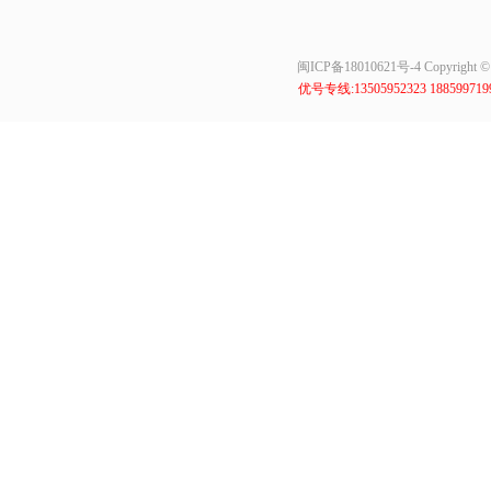
闽ICP备18010621号-4
Copyrig
优号专线:13505952323 18859971999