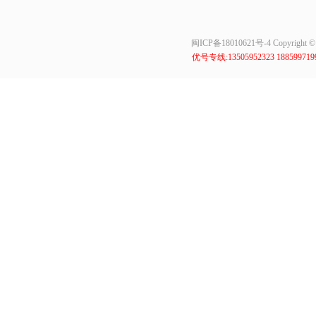
闽ICP备18010621号-4
Copyrig
优号专线:13505952323 18859971999