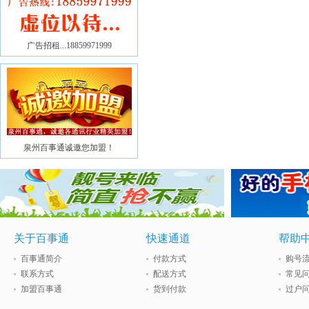
广告招租...18859971999
泉州百事通诚邀您加盟！
关于百事通
快速通道
帮助
百事通简介
付款方式
购号
联系方式
配送方式
常见
加盟百事通
货到付款
过户