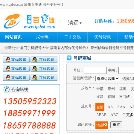
www.qzbst.com 泉州百事通 买号更轻松！
清远
网站首页
买号码
二手交易
优号贷款
移动
最新公告
·厦门手机靓号大全
·福建省内部分优号展示！
·泉州移动最新号码空号新
号码商城
号段：
中间：
运营商/品牌：
按地市：
全部
泉州
福州
厦
许昌
信阳
三门峡
规则号：
全部
AA
AAA
A
ABAB
ABC
更多
您已选择：
清远