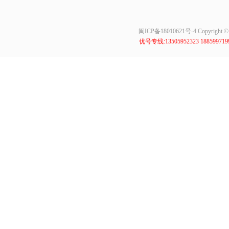
闽ICP备18010621号-4
Copyrig
优号专线:13505952323 18859971999