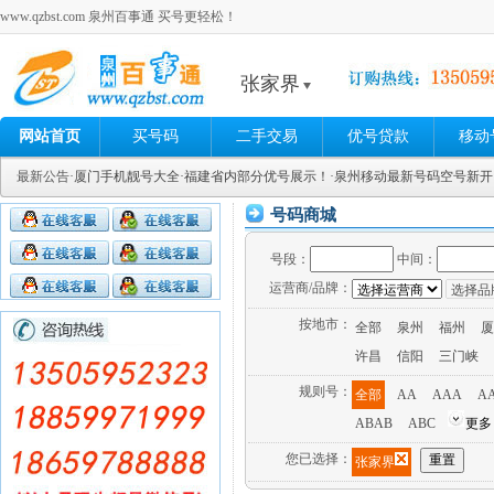
www.qzbst.com 泉州百事通 买号更轻松！
张家界
网站首页
买号码
二手交易
优号贷款
移动
最新公告
·厦门手机靓号大全
·福建省内部分优号展示！
·泉州移动最新号码空号新
号码商城
号段：
中间：
运营商/品牌：
按地市：
全部
泉州
福州
厦
许昌
信阳
三门峡
规则号：
全部
AA
AAA
A
ABAB
ABC
更多
您已选择：
张家界