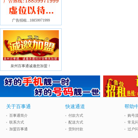
广告招租...18859971999
泉州百事通诚邀您加盟！
关于百事通
快速通道
帮助
百事通简介
付款方式
购号
联系方式
配送方式
常见
加盟百事通
货到付款
过户