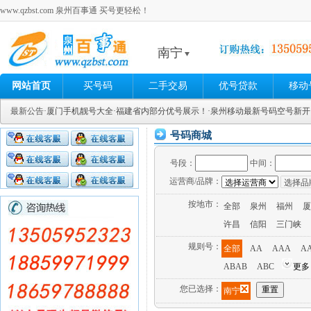
www.qzbst.com 泉州百事通 买号更轻松！
南宁
网站首页
买号码
二手交易
优号贷款
移动
最新公告
·厦门手机靓号大全
·福建省内部分优号展示！
·泉州移动最新号码空号新
号码商城
号段：
中间：
运营商/品牌：
按地市：
全部
泉州
福州
厦
许昌
信阳
三门峡
规则号：
全部
AA
AAA
A
ABAB
ABC
更多
您已选择：
南宁