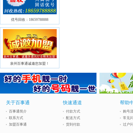
优号回收：18659788888
泉州百事通诚邀您加盟！
关于百事通
快速通道
帮助
百事通简介
付款方式
购号
联系方式
配送方式
常见
加盟百事通
货到付款
过户