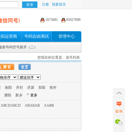
注册
我要留言
1675081
85027699
虚拟运营商
号码吉凶测试
管理中心
动最新号码空号新开（二）
您现在的位置是：选号列表
州
洛阳
开封
济源
安阳
焦作
濮阳
新乡
更多
ABCDABCD
ABABAB
AABB
咨询