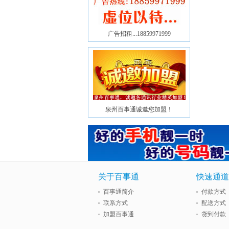
广告招租...18859971999
泉州百事通诚邀您加盟！
关于百事通
快速通道
百事通简介
付款方式
联系方式
配送方式
加盟百事通
货到付款