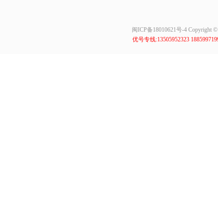
闽ICP备18010621号-4
Copyrig
优号专线:13505952323 18859971999