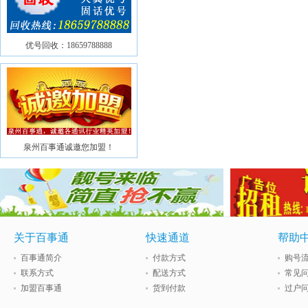
优号回收：18659788888
泉州百事通诚邀您加盟！
关于百事通
快速通道
帮助
百事通简介
付款方式
购号
联系方式
配送方式
常见
加盟百事通
货到付款
过户