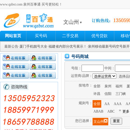
www.qzbst.com 泉州百事通 买号更轻松！
文山州
网站首页
买号码
二手交易
优号贷款
移动
最新公告
·厦门手机靓号大全
·福建省内部分优号展示！
·泉州移动最新号码空号新
号码商城
号段：
中间：
运营商/品牌：
按地市：
全部
泉州
福州
厦
许昌
信阳
三门峡
规则号：
全部
AA
AAA
A
ABAB
ABC
更多
您已选择：
文山州