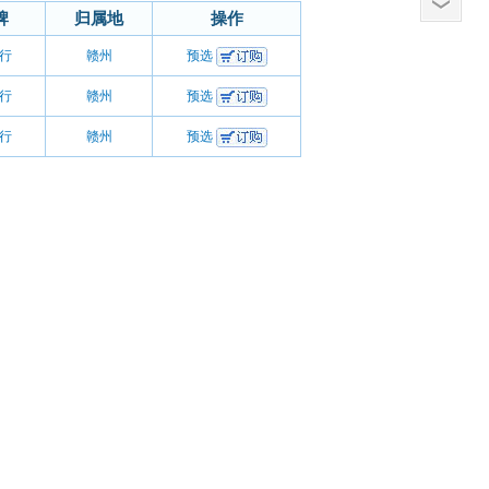
牌
归属地
操作
行
赣州
预选
行
赣州
预选
行
赣州
预选