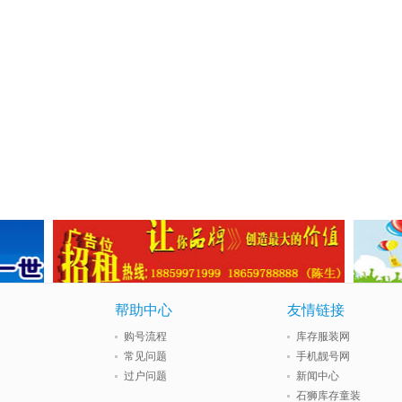
帮助中心
友情链接
购号流程
库存服装网
常见问题
手机靓号网
过户问题
新闻中心
石狮库存童装