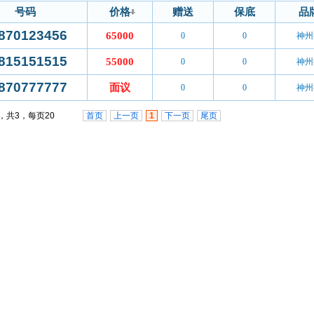
号码
价格
赠送
保底
品
870123456
65000
0
0
神州
815151515
55000
0
0
神州
870777777
面议
0
0
神州
页，共3，每页20
首页
上一页
1
下一页
尾页