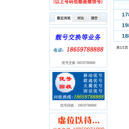
17
最近浏览
对比
清空
19
18
第1/1
优号交换 18659788888
优号回收：18659788888