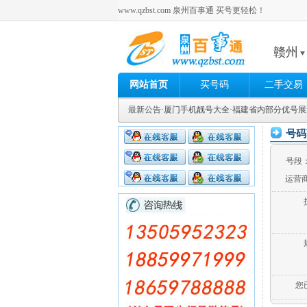
www.qzbst.com 泉州百事通 买号更轻松！
赣州
网站首页
买号码
二手交易
最新公告
·厦门手机靓号大全
·福建省内部分优号
号码
号段
运营
您