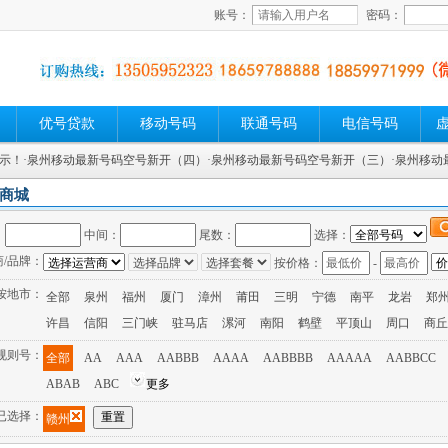
账号：
密码：
优号贷款
移动号码
联通号码
电信号码
展示！
·泉州移动最新号码空号新开（四）
·泉州移动最新号码空号新开（三）
·泉州移
商城
：
中间：
尾数：
选择：
商/品牌：
按价格：
-
按地市：
全部
泉州
福州
厦门
漳州
莆田
三明
宁德
南平
龙岩
郑
许昌
信阳
三门峡
驻马店
漯河
南阳
鹤壁
平顶山
周口
商丘
规则号：
全部
AA
AAA
AABBB
AAAA
AABBBB
AAAAA
AABBCC
ABAB
ABC
更多
已选择：
赣州