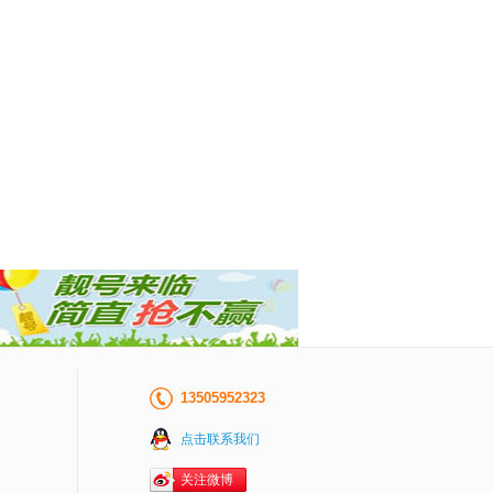
13505952323
点击联系我们
关注微博