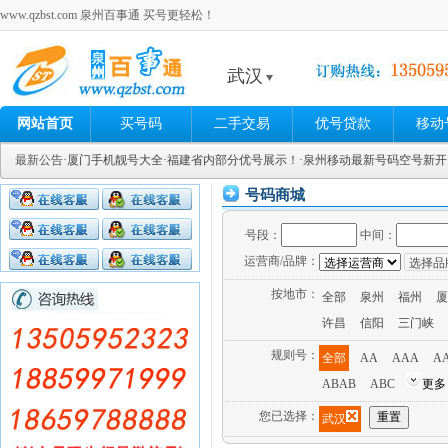
www.qzbst.com 泉州百事通 买号更轻松！
武汉
网站首页
买号码
二手交易
优号贷款
移动
最新公告
·厦门手机靓号大全
·福建省内部分优号展示！
·泉州移动最新号码空号新
号码商城
号段：
中间：
运营商/品牌：
按地市：
全部
泉州
福州
厦
许昌
信阳
三门峡
规则号：
全部
AA
AAA
A
ABAB
ABC
更多
您已选择：
武汉