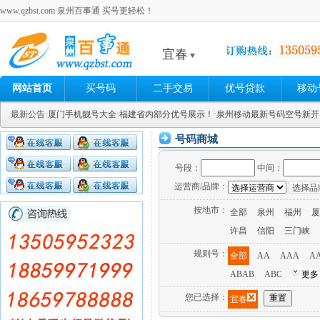
www.qzbst.com 泉州百事通 买号更轻松！
宜春
网站首页
买号码
二手交易
优号贷款
移动
最新公告
·厦门手机靓号大全
·福建省内部分优号展示！
·泉州移动最新号码空号新
号码商城
号段：
中间：
运营商/品牌：
按地市：
全部
泉州
福州
厦
许昌
信阳
三门峡
规则号：
全部
AA
AAA
A
ABAB
ABC
更多
您已选择：
宜春