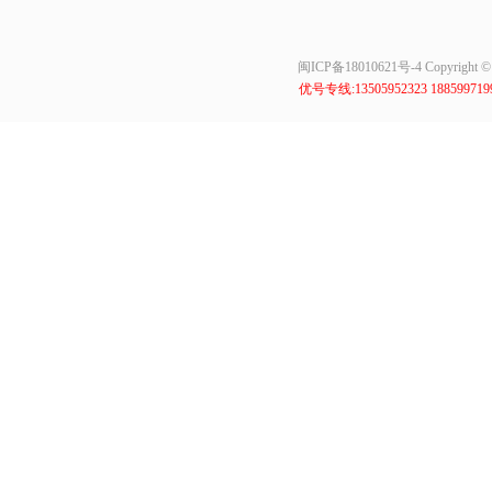
闽ICP备18010621号-4
Copyrig
优号专线:13505952323 18859971999