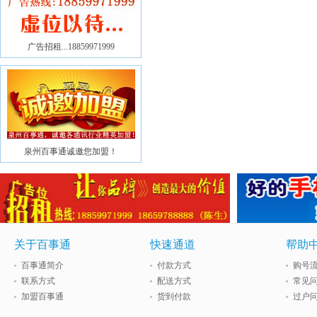
广告招租...18859971999
泉州百事通诚邀您加盟！
关于百事通
快速通道
帮助
百事通简介
付款方式
购号
联系方式
配送方式
常见
加盟百事通
货到付款
过户